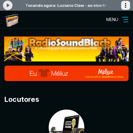
3:59 -
Tocando agora: Luciano Claw - ao vivo Medley - Radiosoundb
MENU
Locutores