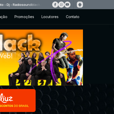
com das 00:00 às 23:59 -
Tocando agora: Irmão Lázaro - Vou Contin
ação
Promoções
Locutores
Contato