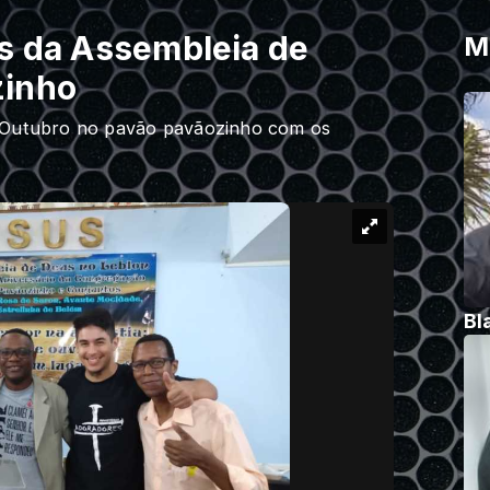
os da Assembleia de
M
zinho
e Outubro no pavão pavãozinho com os
Bl