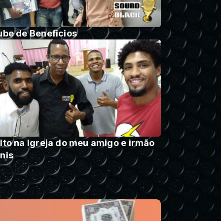
ube de Beneficios
lto na Igreja do meu amigo e irmão
nis