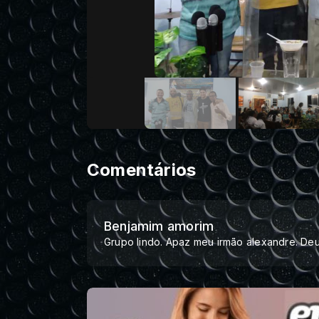
Comentários
Benjamim amorim
Grupo lindo. Apaz meu irmão alexandre. Deu