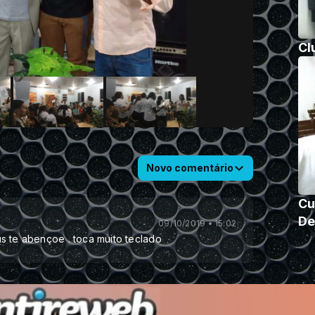
Cl
Novo comentário
Cu
De
09/10/2019 • 15:02
s te abençoe . toca muito teclado