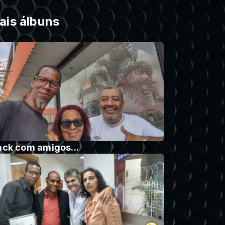
ais álbuns
ack com amigos...