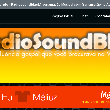
Programação Musical com Transmissão no Auto - Dj - Radiosoundblack.
Página Inicial
Chat
Program