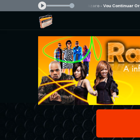
o agora: Irmão Lázaro - Vou Continuar Orando - Radiosoundblack