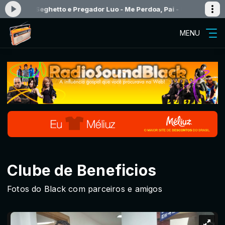
eghetto e Pregador Luo - Me Perdoa, Pai - Radiosoundblack
Program
MENU
Clube de Beneficios
Fotos do Black com parceiros e amigos